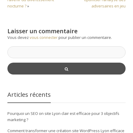
nocturne ?
»
adversaires en jeu
Laisser un commentaire
Vous devez
vous connecter
pour publier un commentaire.
Articles récents
Pourquoi un SEO on site Lyon clair est efficace pour 3 objectifs
marketing ?
Comment transformer une création site WordPress Lyon efficace