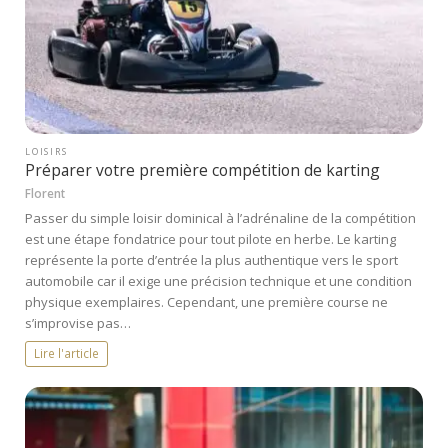
LOISIRS
Préparer votre première compétition de karting
Florent
Passer du simple loisir dominical à l’adrénaline de la compétition
est une étape fondatrice pour tout pilote en herbe. Le karting
représente la porte d’entrée la plus authentique vers le sport
automobile car il exige une précision technique et une condition
physique exemplaires. Cependant, une première course ne
s’improvise pas…
Lire l'article