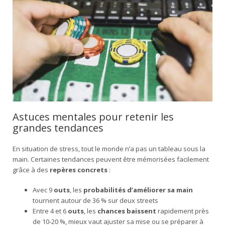
Astuces mentales pour retenir les
grandes tendances
En situation de stress, tout le monde n’a pas un tableau sous la
main. Certaines tendances peuvent être mémorisées facilement
grâce à des
repères concrets
:
Avec 9
outs
, les
probabilités d’améliorer sa main
tournent autour de 36 % sur deux streets
Entre 4 et 6
outs
, les
chances baissent
rapidement près
de 10-20 %, mieux vaut ajuster sa mise ou se préparer à