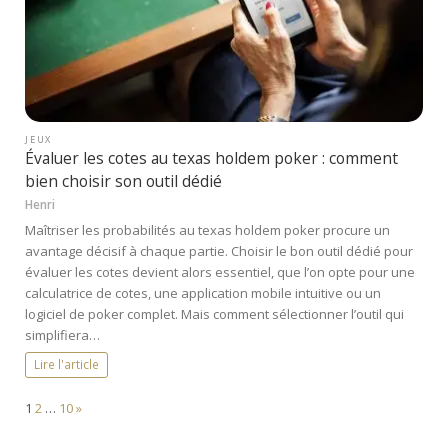
JEUX
Évaluer les cotes au texas holdem poker : comment
bien choisir son outil dédié
Henri
Maîtriser les probabilités au texas holdem poker procure un
avantage décisif à chaque partie. Choisir le bon outil dédié pour
évaluer les cotes devient alors essentiel, que l’on opte pour une
calculatrice de cotes, une application mobile intuitive ou un
logiciel de poker complet. Mais comment sélectionner l’outil qui
simplifiera…
Lire l'article
Page:
Next
1
2
…
10
»