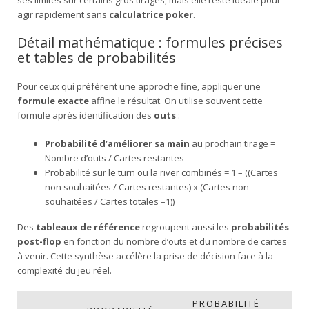
ses limites sur certains gros tirages, mais elle reste idéale pour
agir rapidement sans
calculatrice poker
.
Détail mathématique : formules précises
et tables de probabilités
Pour ceux qui préfèrent une approche fine, appliquer une
formule exacte
affine le résultat. On utilise souvent cette
formule après identification des
outs
:
Probabilité d’améliorer sa main
au prochain tirage =
Nombre d’outs / Cartes restantes
Probabilité sur le turn ou la river combinés = 1 – ((Cartes
non souhaitées / Cartes restantes) x (Cartes non
souhaitées / Cartes totales –1))
Des
tableaux de référence
regroupent aussi les
probabilités
post-flop
en fonction du nombre d’outs et du nombre de cartes
à venir. Cette synthèse accélère la prise de décision face à la
complexité du jeu réel.
PROBABILITÉ