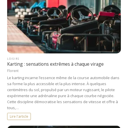
LOISIRS
Karting : sensations extrêmes à chaque virage
Florent
Le karting incarne l’essence même de la course automobile dans
sa forme la plus accessible et la plus intense. À quelques
centimètres du sol, propulsé par un moteur rugissant, le pilote
expérimente une adrénaline pure à chaque courbe négociée.
Cette discipline démocratise les sensations de vitesse et offre à
tous,…
Lire l'article