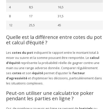
4
8,5
16,5
8
17
31,5
12
25,5
45
Quelle est la différence entre cotes du pot
et calcul d’équité ?
Les
cotes du pot
indiquent le rapport entre le montant total à
miser ou suivre et la somme pouvant être remportée. Le
calcul
d’équité
représente la probabilité réelle de gagner contre une
main ou une range adverse donnée. Comparer régulièrement
ses
cotes
et son
équité
permet d’ajuster le
facteur
d’agressivité
et d’optimiser les décisions, particulièrement dans
les situations complexes.
Peut-on utiliser une calculatrice poker
pendant les parties en ligne ?
Oui, de nombreux joueurs en ligne se servent de
logiciels
ou