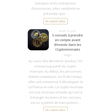
banques et les entreprises
d’assurances, elles semblent ne
présenter que…
En savoir plus
BONS PLANS
5 conseils à prendre
en compte avant
d’investir dans les
Cryptomonnaies
Hugo
Au cours des dernières années, l’on
a beaucoup parlé de crypto-
monnaie. Au début, les personnes
étaient sceptiques. Au fil des temps,
elles ont commencé à développer la
confiance en elle. La crypto-monnaie
est une monnaie virtuelle qui sert à
échanger les biens et les services
via un système de transactions…
En savoir plus