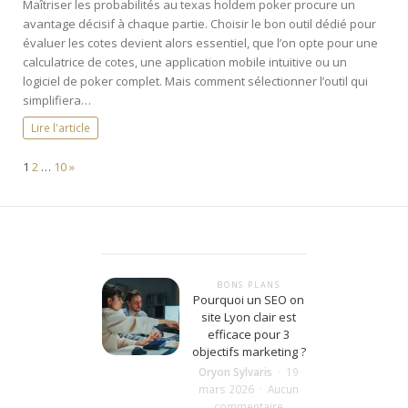
Maîtriser les probabilités au texas holdem poker procure un
avantage décisif à chaque partie. Choisir le bon outil dédié pour
évaluer les cotes devient alors essentiel, que l’on opte pour une
calculatrice de cotes, une application mobile intuitive ou un
logiciel de poker complet. Mais comment sélectionner l’outil qui
simplifiera…
Lire l'article
Page:
Next
1
2
…
10
»
BONS PLANS
Pourquoi un SEO on
site Lyon clair est
efficace pour 3
objectifs marketing ?
Oryon Sylvaris
19
mars 2026
Aucun
sur
commentaire