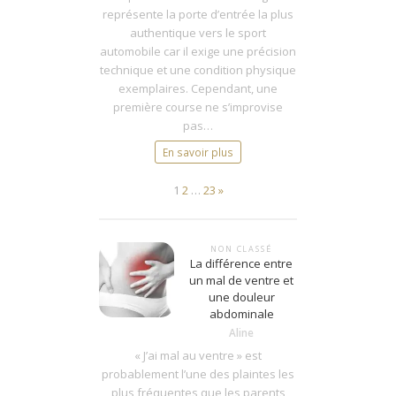
de
représente la porte d’entrée la plus
karting
authentique vers le sport
automobile car il exige une précision
technique et une condition physique
exemplaires. Cependant, une
première course ne s’improvise
pas…
En savoir plus
Page:
Next
1
2
…
23
»
NON CLASSÉ
La différence entre
un mal de ventre et
une douleur
abdominale
Aline
« J’ai mal au ventre » est
probablement l’une des plaintes les
plus fréquentes que les parents