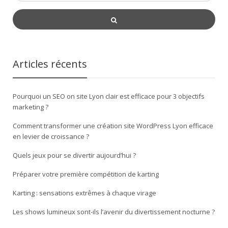
Articles récents
Pourquoi un SEO on site Lyon clair est efficace pour 3 objectifs
marketing ?
Comment transformer une création site WordPress Lyon efficace
en levier de croissance ?
Quels jeux pour se divertir aujourd’hui ?
Préparer votre première compétition de karting
Karting : sensations extrêmes à chaque virage
Les shows lumineux sont-ils l’avenir du divertissement nocturne ?