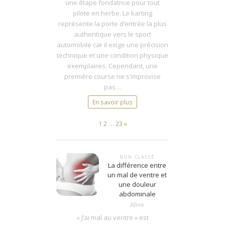
une étape fondatrice pour tout
compétition
pilote en herbe. Le karting
de
représente la porte d’entrée la plus
karting
authentique vers le sport
automobile car il exige une précision
technique et une condition physique
exemplaires. Cependant, une
première course ne s’improvise
pas…
En savoir plus
Page:
Next
1
2
…
23
»
NON CLASSÉ
La différence entre
un mal de ventre et
une douleur
abdominale
Aline
« J’ai mal au ventre » est