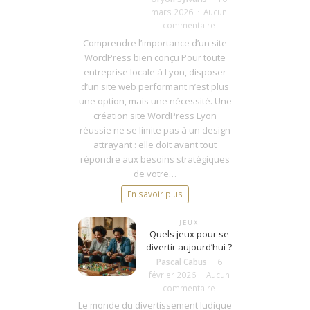
mars 2026
Aucun
sur
commentaire
Comment
Comprendre l’importance d’un site
transformer
WordPress bien conçu Pour toute
une
entreprise locale à Lyon, disposer
création
d’un site web performant n’est plus
site
une option, mais une nécessité. Une
WordPress
création site WordPress Lyon
Lyon
réussie ne se limite pas à un design
efficace
en
attrayant : elle doit avant tout
levier
répondre aux besoins stratégiques
de
de votre…
croissance
En savoir plus
?
JEUX
Quels jeux pour se
divertir aujourd’hui ?
Pascal Cabus
6
février 2026
Aucun
sur
commentaire
Quels
Le monde du divertissement ludique