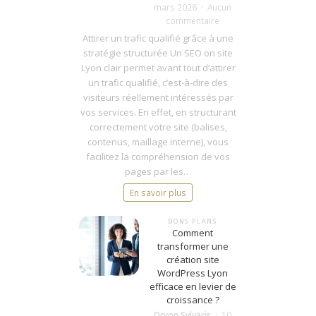
mars 2026
Aucun
sur
commentaire
Pourquoi
Attirer un trafic qualifié grâce à une
un
stratégie structurée Un SEO on site
SEO
Lyon clair permet avant tout d’attirer
on
un trafic qualifié, c’est-à-dire des
site
visiteurs réellement intéressés par
Lyon
vos services. En effet, en structurant
clair
correctement votre site (balises,
est
efficace
contenus, maillage interne), vous
pour
facilitez la compréhension de vos
3
pages par les…
objectifs
En savoir plus
marketing
?
BONS PLANS
Comment
transformer une
création site
WordPress Lyon
efficace en levier de
croissance ?
Oryon Sylvaris
10