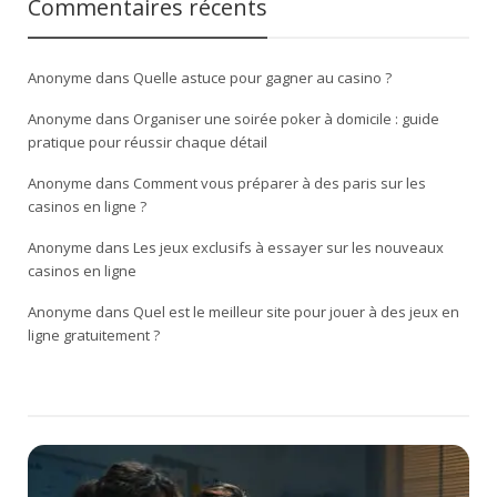
Commentaires récents
Anonyme
dans
Quelle astuce pour gagner au casino ?
Anonyme
dans
Organiser une soirée poker à domicile : guide
pratique pour réussir chaque détail
Anonyme
dans
Comment vous préparer à des paris sur les
casinos en ligne ?
Anonyme
dans
Les jeux exclusifs à essayer sur les nouveaux
casinos en ligne
Anonyme
dans
Quel est le meilleur site pour jouer à des jeux en
ligne gratuitement ?