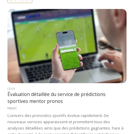
JEUX
Évaluation détaillée du service de prédictions
sportives mentor pronos
Henri
L’univers des pronostics sportifs évolue rapidement. De
nouveaux services apparaissent et promettent tous des
analyses détaillées ainsi que des prédictions gagnantes. Face à