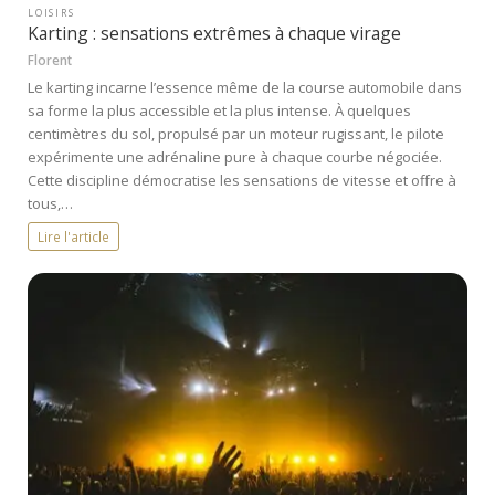
LOISIRS
Karting : sensations extrêmes à chaque virage
Florent
Le karting incarne l’essence même de la course automobile dans
sa forme la plus accessible et la plus intense. À quelques
centimètres du sol, propulsé par un moteur rugissant, le pilote
expérimente une adrénaline pure à chaque courbe négociée.
Cette discipline démocratise les sensations de vitesse et offre à
tous,…
Lire l'article