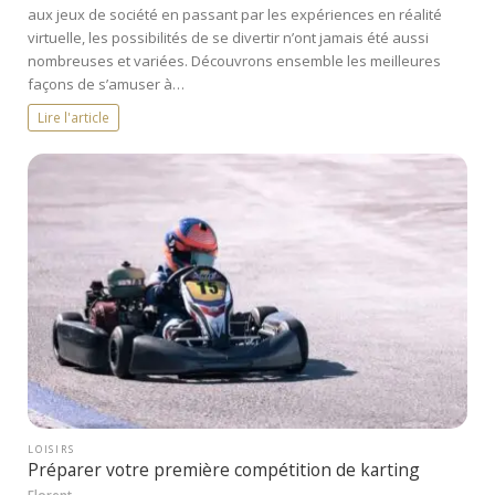
aux jeux de société en passant par les expériences en réalité
virtuelle, les possibilités de se divertir n’ont jamais été aussi
nombreuses et variées. Découvrons ensemble les meilleures
façons de s’amuser à…
Lire l'article
LOISIRS
Préparer votre première compétition de karting
Florent