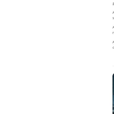
g
s
d