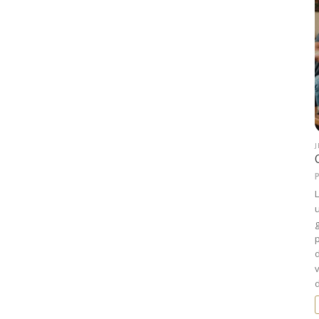
P
u
g
p
d