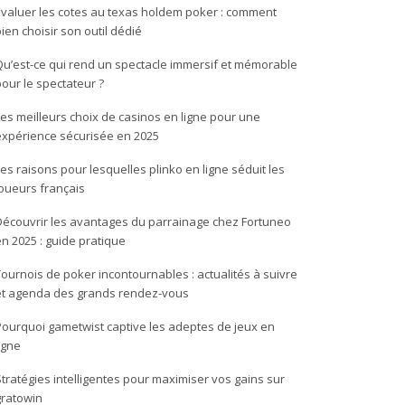
Évaluer les cotes au texas holdem poker : comment
ien choisir son outil dédié
u’est-ce qui rend un spectacle immersif et mémorable
our le spectateur ?
es meilleurs choix de casinos en ligne pour une
expérience sécurisée en 2025
es raisons pour lesquelles plinko en ligne séduit les
oueurs français
Découvrir les avantages du parrainage chez Fortuneo
n 2025 : guide pratique
ournois de poker incontournables : actualités à suivre
et agenda des grands rendez-vous
ourquoi gametwist captive les adeptes de jeux en
igne
tratégies intelligentes pour maximiser vos gains sur
gratowin