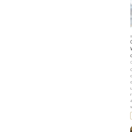
O
c
d
u
r