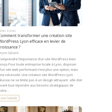
BONS PLANS
Comment transformer une création site
WordPress Lyon efficace en levier de
croissance ?
ryon Sylvaris
Comprendre l’importance d’un site WordPress bien
onçu Pour toute entreprise locale à Lyon, disposer
’un site web performant n’est plus une option, mais
ne nécessité. Une création site WordPress Lyon
éussie ne se limite pas à un design attrayant : elle doit
avant tout répondre aux besoins stratégiques de
votre…
Lire l'article