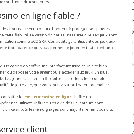
x conditions draconiennes.
ino en ligne fiable ?
et des bonus. Il met un point d’honneur à protéger ses joueurs.
de cette fiabilité. Le casino doit aussi s’assurer que ses jeux sont
érification comme eCOGRA. Ces audits garantissent des jeux aux
L
 cette transparence qui vous permet de jouer en toute confiance,
L
de. Un casino doit offrir une interface intuitive et un site bien
er où déposer votre argent ou à accéder aux jeux. En plus,
e. Les joueurs aiment la flexibilité d’accéder à leur compte
lité de jeu égale, que vous jouiez sur ordinateur ou mobile.
à consulter le
meilleur casino en ligne
. Il offre un
érience utilisateur fluide. Les avis des utilisateurs sont
 d’un casino. Si les témoignages sont majoritairement positifs,
g
ervice client