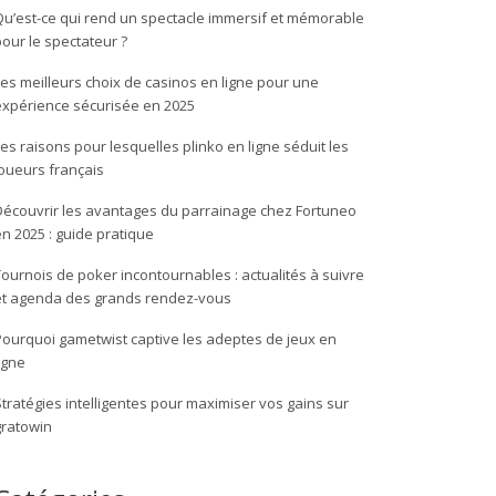
u’est-ce qui rend un spectacle immersif et mémorable
our le spectateur ?
es meilleurs choix de casinos en ligne pour une
expérience sécurisée en 2025
es raisons pour lesquelles plinko en ligne séduit les
oueurs français
Découvrir les avantages du parrainage chez Fortuneo
n 2025 : guide pratique
ournois de poker incontournables : actualités à suivre
et agenda des grands rendez-vous
ourquoi gametwist captive les adeptes de jeux en
igne
tratégies intelligentes pour maximiser vos gains sur
gratowin