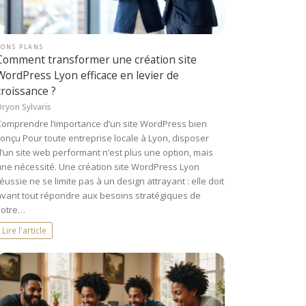
BONS PLANS
Comment transformer une création site
WordPress Lyon efficace en levier de
croissance ?
ryon Sylvaris
Comprendre l’importance d’un site WordPress bien
onçu Pour toute entreprise locale à Lyon, disposer
’un site web performant n’est plus une option, mais
ne nécessité. Une création site WordPress Lyon
éussie ne se limite pas à un design attrayant : elle doit
avant tout répondre aux besoins stratégiques de
votre…
Lire l'article