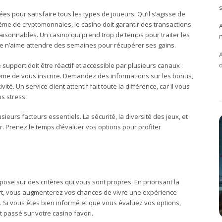
s
es pour satisfaire tous les types de joueurs. Qu’il s’agisse de
ême de cryptomonnaies, le casino doit garantir des transactions
 raisonnables. Un casino qui prend trop de temps pour traiter les
nne n’aime attendre des semaines pour récupérer ses gains.
d
e support doit être réactif et accessible par plusieurs canaux :
même de vous inscrire. Demandez des informations sur les bonus,
vité. Un service client attentif fait toute la différence, car il vous
s stress.
ieurs facteurs essentiels. La sécurité, la diversité des jeux, et
er. Prenez le temps d’évaluer vos options pour profiter
epose sur des critères qui vous sont propres. En priorisant la
pport, vous augmenterez vos chances de vivre une expérience
ce. Si vous êtes bien informé et que vous évaluez vos options,
passé sur votre casino favori.