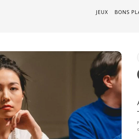
JEUX
BONS PL
P
o