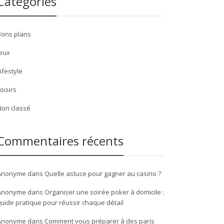
Catégories
Bons plans
Jeux
ifestyle
oisirs
Non classé
Commentaires récents
Anonyme
dans
Quelle astuce pour gagner au casino ?
Anonyme
dans
Organiser une soirée poker à domicile :
uide pratique pour réussir chaque détail
Anonyme
dans
Comment vous préparer à des paris