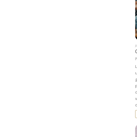
P
u
g
p
d