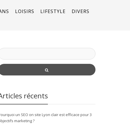
ANS
LOISIRS
LIFESTYLE
DIVERS
Articles récents
ourquoi un SEO on site Lyon clair est efficace pour 3
bjectifs marketing ?