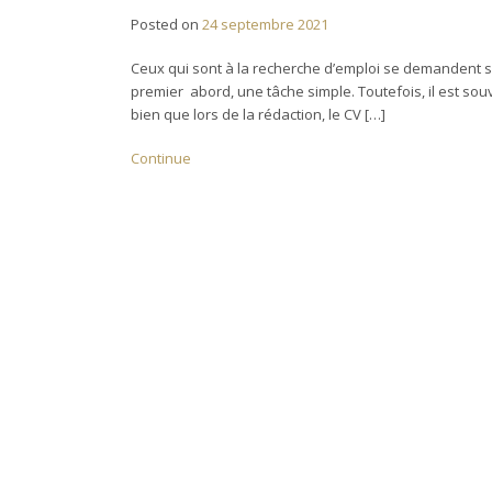
Posted on
24 septembre 2021
Ceux qui sont à la recherche d’emploi se demandent 
premier abord, une tâche simple. Toutefois, il est souve
bien que lors de la rédaction, le CV […]
Continue