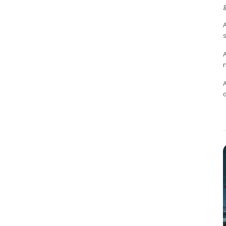
g
s
d