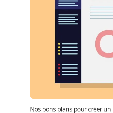
Nos bons plans pour créer un