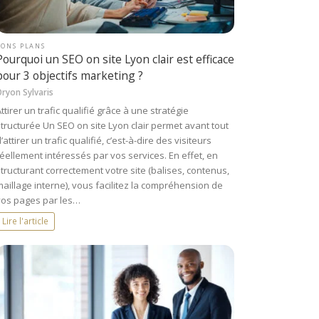
BONS PLANS
Pourquoi un SEO on site Lyon clair est efficace
pour 3 objectifs marketing ?
ryon Sylvaris
ttirer un trafic qualifié grâce à une stratégie
tructurée Un SEO on site Lyon clair permet avant tout
’attirer un trafic qualifié, c’est-à-dire des visiteurs
éellement intéressés par vos services. En effet, en
tructurant correctement votre site (balises, contenus,
aillage interne), vous facilitez la compréhension de
vos pages par les…
Lire l'article