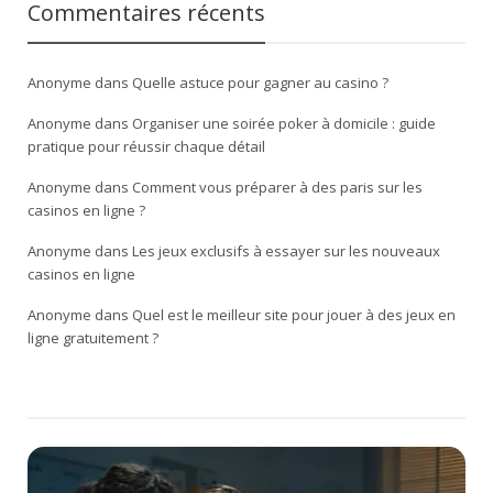
Commentaires récents
Anonyme
dans
Quelle astuce pour gagner au casino ?
Anonyme
dans
Organiser une soirée poker à domicile : guide
pratique pour réussir chaque détail
Anonyme
dans
Comment vous préparer à des paris sur les
casinos en ligne ?
Anonyme
dans
Les jeux exclusifs à essayer sur les nouveaux
casinos en ligne
Anonyme
dans
Quel est le meilleur site pour jouer à des jeux en
ligne gratuitement ?