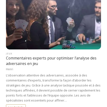
JEUX
Commentaires experts pour optimiser l’analyse des
adversaires en jeu
Henri
L’observation attentive des adversaires, associée à des
commentaires d’experts, transforme la façon d’aborder les
stratégies de jeu. Grâce à une analyse tactique poussée et à des
techniques affinées, il devient possible de cerner rapidement les
points forts et faiblesses de l’équipe opposée. Les avis de
spécialistes sont essentiels pour affiner…