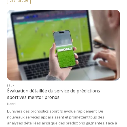
Lire l'article
JEUX
Évaluation détaillée du service de prédictions
sportives mentor pronos
Henri
L’univers des pronostics sportifs évolue rapidement. De
nouveaux services apparaissent et promettent tous des
analyses détaillées ainsi que des prédictions gagnantes. Face à