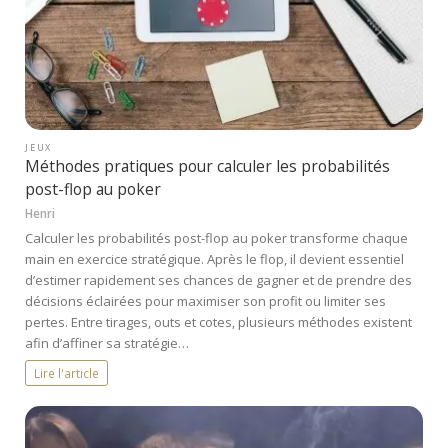
JEUX
Méthodes pratiques pour calculer les probabilités
post-flop au poker
Henri
Calculer les probabilités post-flop au poker transforme chaque
main en exercice stratégique. Après le flop, il devient essentiel
d’estimer rapidement ses chances de gagner et de prendre des
décisions éclairées pour maximiser son profit ou limiter ses
pertes. Entre tirages, outs et cotes, plusieurs méthodes existent
afin d’affiner sa stratégie…
Lire l'article