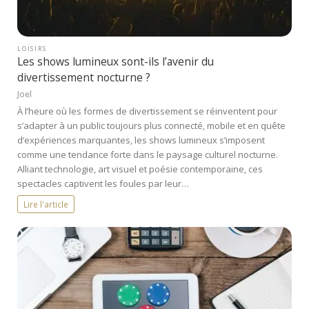
LOISIRS
Les shows lumineux sont-ils l’avenir du
divertissement nocturne ?
Joel
À l’heure où les formes de divertissement se réinventent pour
s’adapter à un public toujours plus connecté, mobile et en quête
d’expériences marquantes, les shows lumineux s’imposent
comme une tendance forte dans le paysage culturel nocturne.
Alliant technologie, art visuel et poésie contemporaine, ces
spectacles captivent les foules par leur…
Lire l'article