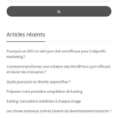
Articles récents
Pourquoi un SEO on site Lyon clair est efficace pour 3 objectifs
marketing ?
Comment transformer une création site WordPress Lyon efficace
en levier de croissance ?
Quels jeux pour se divertir aujourd’hui ?
Préparer votre première compétition de karting
Karting : sensations extrêmes à chaque virage
Les shows lumineux sont-ils l’avenir du divertissement nocturne ?