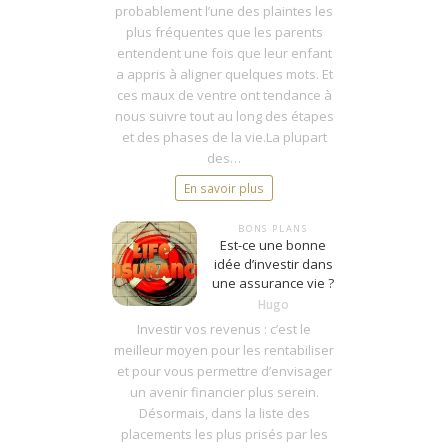
probablement l’une des plaintes les
plus fréquentes que les parents
entendent une fois que leur enfant
a appris à aligner quelques mots. Et
ces maux de ventre ont tendance à
nous suivre tout au long des étapes
et des phases de la vie.La plupart
des…
En savoir plus
BONS PLANS
Est-ce une bonne
idée d’investir dans
une assurance vie ?
Hugo
Investir vos revenus : c’est le
meilleur moyen pour les rentabiliser
et pour vous permettre d’envisager
un avenir financier plus serein.
Désormais, dans la liste des
placements les plus prisés par les