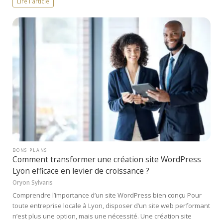
Lire l'article
BONS PLANS
Comment transformer une création site WordPress
Lyon efficace en levier de croissance ?
Oryon Sylvaris
Comprendre l’importance d’un site WordPress bien conçu Pour
toute entreprise locale à Lyon, disposer d’un site web performant
n’est plus une option, mais une nécessité. Une création site