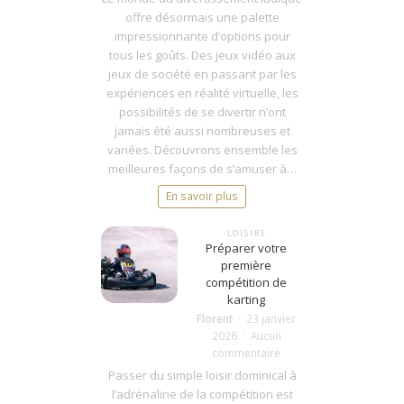
jeux
offre désormais une palette
pour
impressionnante d’options pour
se
tous les goûts. Des jeux vidéo aux
divertir
jeux de société en passant par les
aujourd’hui
expériences en réalité virtuelle, les
?
possibilités de se divertir n’ont
jamais été aussi nombreuses et
variées. Découvrons ensemble les
meilleures façons de s’amuser à…
En savoir plus
LOISIRS
Préparer votre
première
compétition de
karting
Florent
23 janvier
2026
Aucun
sur
commentaire
Préparer
Passer du simple loisir dominical à
votre
l’adrénaline de la compétition est
première