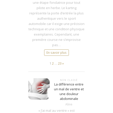
une étape fondatrice pour tout
compétition
pilote en herbe. Le karting
de
représente la porte d’entrée la plus
karting
authentique vers le sport
automobile car il exige une précision
technique et une condition physique
exemplaires. Cependant, une
première course ne s’improvise
pas…
En savoir plus
Page:
Next
1
2
…
23
»
NON CLASSÉ
La différence entre
un mal de ventre et
une douleur
abdominale
Aline
« J’ai mal au ventre » est