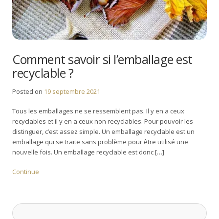
Comment savoir si l’emballage est
recyclable ?
Posted on
19 septembre 2021
Tous les emballages ne se ressemblent pas. Il y en a ceux
recyclables et il y en a ceux non recyclables. Pour pouvoir les
distinguer, c’est assez simple. Un emballage recyclable est un
emballage qui se traite sans problème pour être utilisé une
nouvelle fois. Un emballage recyclable est donc […]
Continue